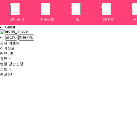
장바구니
주문조회
홈
찜내역
쿠
Guest
로그인
회원가입
공지·이벤트
장비정보
커뮤니티
유튜브
렌탈·강습신청
스토어
중고장터