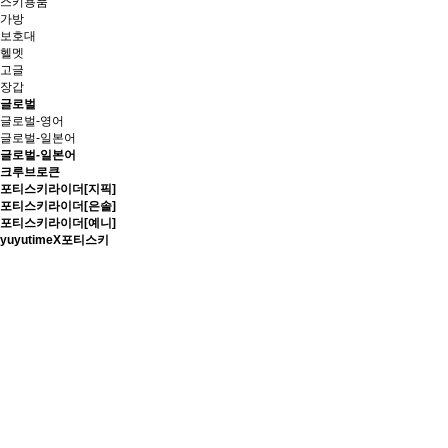
스키용품
가방
보호대
헬멧
고글
장갑
글로벌
글로벌-영어
글로벌-일본어
글로벌-일본어
크루브로큰
포티스키라이더[지픽]
포티스키라이더[은솔]
포티스키라이더[예니]
yuyutimeX포티스키