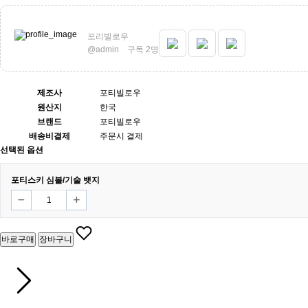
포리빌로우
@admin
구독 2명
제조사
포티빌로우
원산지
한국
브랜드
포티빌로우
배송비결제
주문시 결제
선택된 옵션
포티스키 심볼/기술 뱃지
바로구매
장바구니