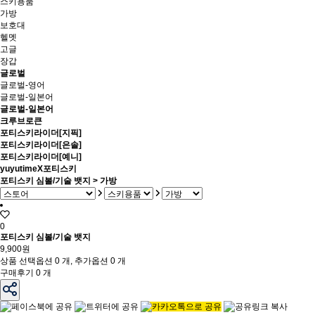
스키용품
가방
보호대
헬멧
고글
장갑
글로벌
글로벌-영어
글로벌-일본어
글로벌-일본어
크루브로큰
포티스키라이더[지픽]
포티스키라이더[은솔]
포티스키라이더[예니]
yuyutimeX포티스키
포티스키 심볼/기술 뱃지 > 가방
0
포티스키 심볼/기술 뱃지
9,900원
상품 선택옵션 0 개, 추가옵션 0 개
구매후기 0 개