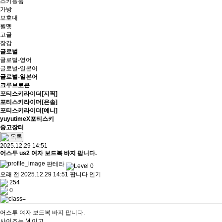
스키용품
가방
보호대
헬멧
고글
장갑
글로벌
글로벌-영어
글로벌-일본어
글로벌-일본어
크루브로큰
포티스키라이더[지픽]
포티스키라이더[은솔]
포티스키라이더[예니]
yuyutimeX포티스키
중고장터
목록
2025.12.29 14:51
어스투 us2 여자 보드복 바지 팝니다.
판테라
오래 전
2025.12.29 14:51
팝니다
인기
254
0
어스투 여자 보드복 바지 팝니다.
사이즈는 M 이고