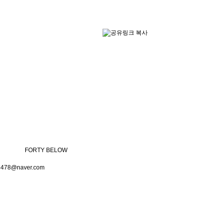
FORTY BELOW
-5820
78@naver.com