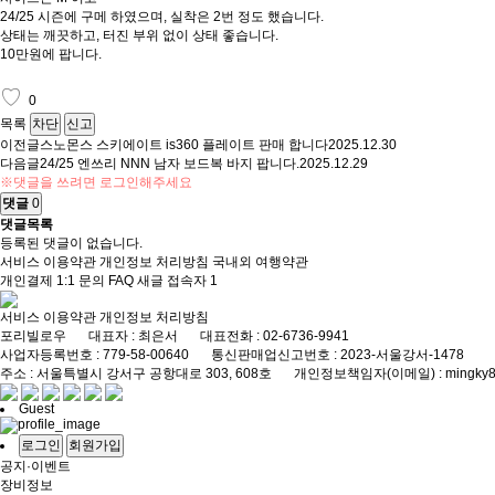
24/25 시즌에 구메 하였으며, 실착은 2번 정도 했습니다.
상태는 깨끗하고, 터진 부위 없이 상태 좋습니다.
10만원에 팝니다.
♡
0
목록
차단
신고
이전글
스노몬스 스키에이트 is360 플레이트 판매 합니다
2025.12.30
다음글
24/25 엔쓰리 NNN 남자 보드복 바지 팝니다.
2025.12.29
※댓글을 쓰려면 로그인해주세요
댓글
0
댓글목록
등록된 댓글이 없습니다.
서비스 이용약관
개인정보 처리방침
국내외 여행약관
개인결제
1:1 문의
FAQ
새글
접속자
1
서비스 이용약관
개인정보 처리방침
포리빌로우
대표자 : 최은서
대표전화 : 02-6736-9941
상담전화 : 010-8860
사업자등록번호 : 779-58-00640
통신판매업신고번호 : 2023-서울강서-1478
주소 : 서울특별시 강서구 공항대로 303, 608호
개인정보책임자(이메일) : mingky84
Guest
로그인
회원가입
공지·이벤트
장비정보