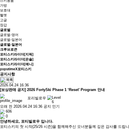
스키용품
가방
보호대
헬멧
고글
장갑
글로벌
글로벌-영어
글로벌-일본어
글로벌-일본어
크루브로큰
포티스키라이더[지픽]
포티스키라이더[은솔]
포티스키라이더[예니]
yuyutimeX포티스키
공지사항
목록
2026.04.24 16:36
[보상판매 공지] 2026 FortySki Phase 1 ‘Reset’ Program 안내
포리빌로우
오래 전
2026.04.24 16:36
공지
인기
606
0
안녕하세요, 포티빌로우 입니다.
포티스키의 첫 시작(25/26 시즌)을 함께해주신 오너분들께 깊은 감사를 드립