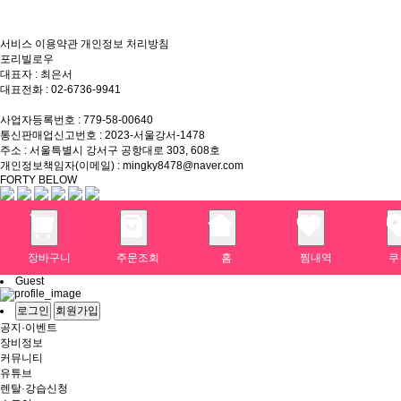
서비스 이용약관
개인정보 처리방침
포리빌로우
대표자 : 최은서
대표전화 : 02-6736-9941
상담전화 : 010-8860-5820
사업자등록번호 : 779-58-00640
통신판매업신고번호 : 2023-서울강서-1478
주소 : 서울특별시 강서구 공항대로 303, 608호
개인정보책임자(이메일) : mingky8478@naver.com
FORTY BELOW
장바구니
주문조회
홈
찜내역
쿠
Guest
로그인
회원가입
공지·이벤트
장비정보
커뮤니티
유튜브
렌탈·강습신청