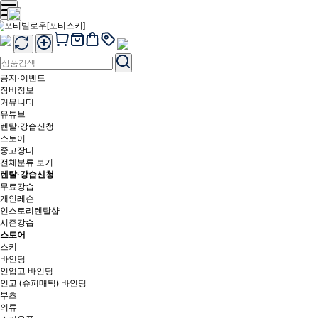
공지·이벤트
장비정보
커뮤니티
유튜브
렌탈·강습신청
스토어
중고장터
전체분류 보기
렌탈·강습신청
무료강습
개인레슨
인스토리렌탈샵
시즌강습
스토어
스키
바인딩
인업고 바인딩
인고 (슈퍼매틱) 바인딩
부츠
의류