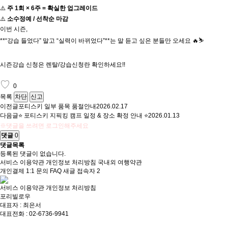
⚠️
주 1회 × 6주 = 확실한 업그레이드
⚠️
소수정예 / 선착순 마감
이번 시즌,
**“강습 들었다” 말고 “실력이 바뀌었다”**는 말 듣고 싶은 분들만 오세요 🔥⛷️
시즌강습 신청은 렌탈/강습신청란 확인하세요!!
♡
0
목록
차단
신고
이전글
포티스키 일부 품목 품절안내
2026.02.17
다음글
⭐️ 포티스키 지픽킹 캠프 일정 & 장소 확정 안내 ⭐️
2026.01.13
※댓글을 쓰려면 로그인해주세요
댓글
0
댓글목록
등록된 댓글이 없습니다.
서비스 이용약관
개인정보 처리방침
국내외 여행약관
개인결제
1:1 문의
FAQ
새글
접속자
2
서비스 이용약관
개인정보 처리방침
포리빌로우
대표자 : 최은서
대표전화 : 02-6736-9941
상담전화 : 010-8860-5820