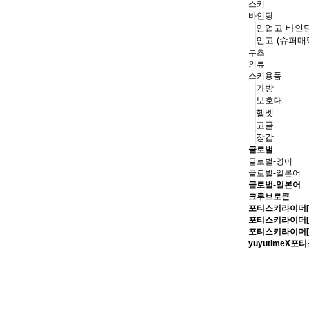
스키
바인딩
인업고 바인
인고 (슈퍼매
부츠
의류
스키용품
가방
보호대
헬멧
고글
장갑
글로벌
글로벌-영어
글로벌-일본어
글로벌-일본어
크루브로큰
포티스키라이더[
포티스키라이더[
포티스키라이더[
yuyutimeX포