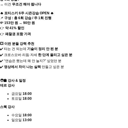
→ 이건
무조건 해야 됩니다
🔥 포티스키 6주 시즌강습 OPEN 🔥
📌
구성 : 총 6회 강습 / 주 1회 진행
💸
153만 원 → 90만 원
👉
약 41% 할인
👉
패찰권 포함 가격
💥 이런 분들 강력 추천
✔️ 타는 건 되는데
기술이 정리 안 된 분
✔️ 크로스오버·리듬·자세
한 단계 올리고 싶은 분
✔️ “연습은 했는데 왜 안 늘지?” 싶었던 분
✔️
영상에서 차이 나는 실력
만들고 싶은 분
🧑‍🏫 강사 & 일정
데르 강사
금요일
18:00
토요일
18:00
스웩 강사
수요일
18:00
일요일
13:00