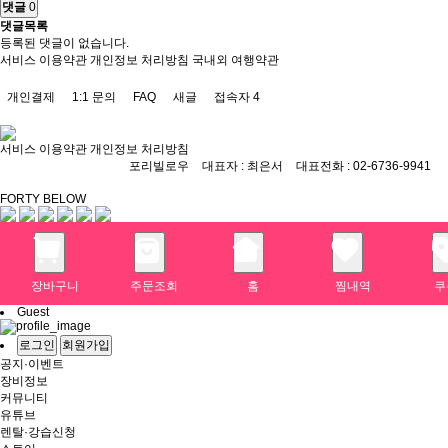
댓글
0
댓글목록
등록된 댓글이 없습니다.
서비스 이용약관
개인정보 처리방침
국내외 여행약관
개인결제
1:1 문의
FAQ
새글
접속자
4
서비스 이용약관
개인정보 처리방침
포리빌로우
대표자 : 최은서
대표전화 : 02-6736-9941
FORTY BELOW
장바구니
주문조회
홈
찜내역
쿠
Guest
로그인
회원가입
공지·이벤트
장비정보
커뮤니티
유튜브
렌탈·강습신청