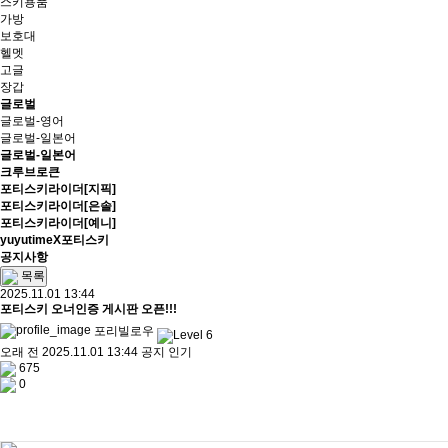
스키용품
가방
보호대
헬멧
고글
장갑
글로벌
글로벌-영어
글로벌-일본어
글로벌-일본어
크루브로큰
포티스키라이더[지픽]
포티스키라이더[은솔]
포티스키라이더[예니]
yuyutimeX포티스키
공지사항
목록
2025.11.01 13:44
포티스키 오너인증 게시판 오픈!!!
포리빌로우
오래 전
2025.11.01 13:44
공지
인기
675
0