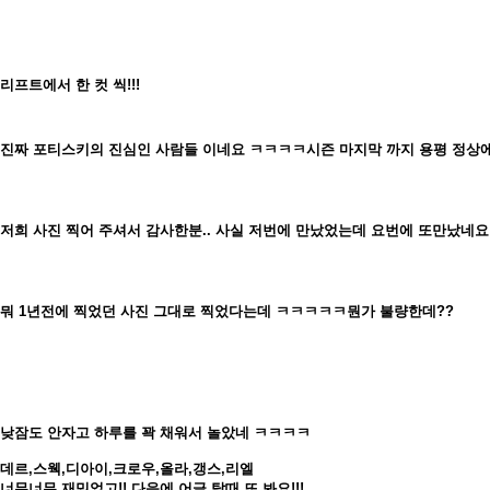
리프트에서 한 컷 씩!!!
진짜 포티스키의 진심인 사람들 이네요 ㅋㅋㅋㅋ시즌 마지막 까지 용평 정상에
저희 사진 찍어 주셔서 감사한분.. 사실 저번에 만났었는데 요번에 또만났네
뭐 1년전에 찍었던 사진 그대로 찍었다는데 ㅋㅋㅋㅋㅋ뭔가 불량한데??
낮잠도 안자고 하루를 꽉 채워서 놀았네 ㅋㅋㅋㅋ
데르,스웩,디아이,크로우,올라,갱스,리엘
너무너무 재밌었고!! 다음에 어글 탈때 또 봐요!!!