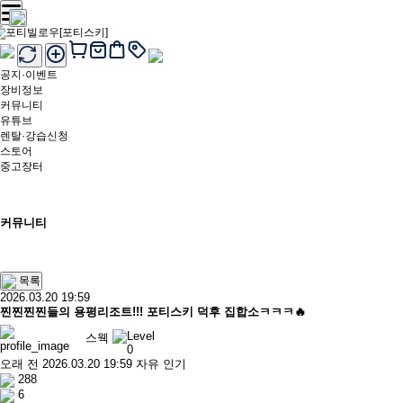
공지·이벤트
장비정보
커뮤니티
유튜브
렌탈·강습신청
스토어
중고장터
커뮤니티
목록
2026.03.20 19:59
찐찐찐찐들의 용평리조트!!! 포티스키 덕후 집합소ㅋㅋㅋ🔥
스웩
오래 전
2026.03.20 19:59
자유
인기
288
6