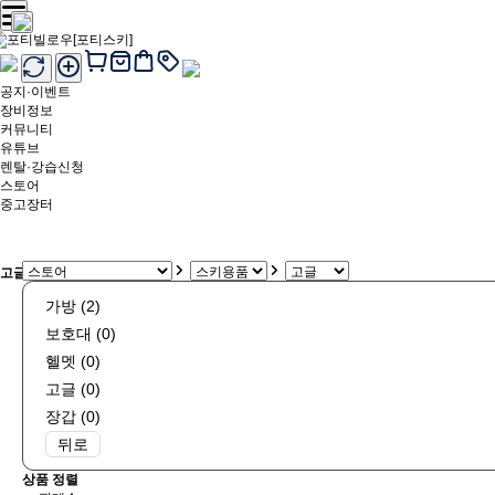
공지·이벤트
장비정보
커뮤니티
유튜브
렌탈·강습신청
스토어
중고장터
고글 상품리스트
가방 (2)
보호대 (0)
헬멧 (0)
고글 (0)
장갑 (0)
뒤로
상품 정렬