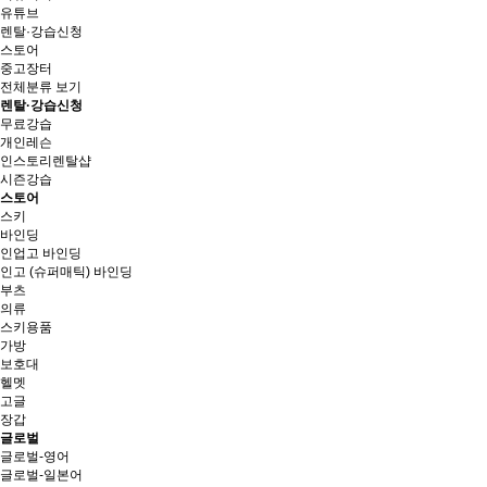
유튜브
렌탈·강습신청
스토어
중고장터
전체분류 보기
렌탈·강습신청
무료강습
개인레슨
인스토리렌탈샵
시즌강습
스토어
스키
바인딩
인업고 바인딩
인고 (슈퍼매틱) 바인딩
부츠
의류
스키용품
가방
보호대
헬멧
고글
장갑
글로벌
글로벌-영어
글로벌-일본어