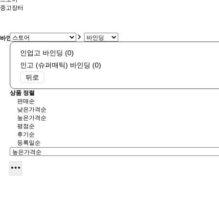
중고장터
바인딩 상품리스트
인업고 바인딩 (0)
인고 (슈퍼매틱) 바인딩 (0)
뒤로
상품 정렬
판매순
낮은가격순
높은가격순
평점순
후기순
등록일순