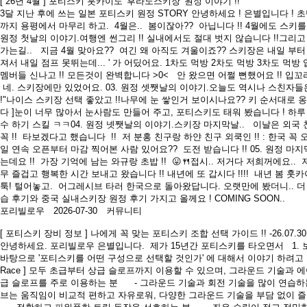
[ 26년 4월 ] 포티스키 훗카이도 '후라노스키장' 원정 이야기 !!
3달 지난 후에 쓰는 일본 포티스키 원정 STORY 안녕하세요 ! 은별입니다 ! 초단
까지 용평에서 마무리 하고. 4월은.. 봄이잖아?? 아닙니다 !! 4월에도 스키를 
원정 첫날의 이야기.여행엔 썬그리 !! 실내에서도 절대 벗지 않습니다 !!그리고
가는길.. 지금 4월 맞아요?? 여긴 왜 아직도 겨울이죠?? 스키장은 내일 부터 
져서 내일 점프 못뛰는데... ' 가 어딨어요. 1차도 먹방 2차도 먹방 3차도 먹방
멤버들 신나고 !! 모든것이 완벽합니다 >0< 안 왔으면 어쩔 뻔했어요 !! 
네. 스키장에만 있었어요. 03. 원정 셋쨋날의 이야기.오늘도 역시나 스친자들
!"나이스 스키장 선택 좋았고 !!나무에 눈 쌓인거 보이시나요?? 키 순서대로 옹
다 ]눈이 너무 많아서 눈사람도 만들어 주고, 포티스키도 태워 봤습니다 ! 하루 
수 하기 스킬 ㅋㅋ04. 원정 넷쨋날의 이야기.스키장 마지막날.. 이날은 외국 
꼭 !! 타보겠다고 했습니다 !! 저 분홍 친구랑 하얀 친구 외쿡인 !! : 한국 꼭
일 연속 오픈부터 마감 찍어본 사람 있어요?? 도전 받습니다 !! 05. 원정 
는데요 !! 가장 기억에 남는 와규랑 초밥 !! 😛🍴접시.. 저거다 저희꺼에요..
무 즐겁고 행복한 시간 보내고 왔습니다 !! 내년에 또 갑시다 !!!! 내년 봄 
툭! 털어놓고. 어그레시브 타러 한국으로 돌아왔답니다. 오랫만에 봤더니.. 더 그
습 후기와 중국 실내스키장 원정 후기 가지고 올께요 ! COMING SOON..
포리빌로우 2026-07-30
커뮤니티
[ 포티스키 장비 정보 ] 나에게 꼭 맞는 포티스키 조합 선택 가이드 !! -26.07.3
안녕하세요. 포리빌로우 은별입니다. 제가 15년간 포티스키를 타오면서 1. 보
바탕으로 '포티스키를 어떤 구성으로 선택할 것인가' 에 대해서 이야기 하려고 합
Race ] 모두 초급부터 상급 슬로프까지 이용할 수 있으며, 그라운드 기술과 
급 슬로프를 주로 이용하는 분 - 그라운드 기술과 회전 기술을 많이 연습
브는 움직임이 비교적 편하고 자유로워, 다양한 그라운드 기술을 부담 없이 즐