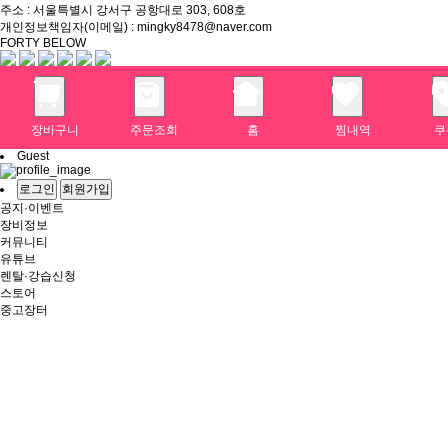
주소 : 서울특별시 강서구 공항대로 303, 608호
개인정보책임자(이메일) : mingky8478@naver.com
FORTY BELOW
장바구니
주문조회
홈
찜내역
쿠
Guest
로그인
회원가입
공지·이벤트
장비정보
커뮤니티
유튜브
렌탈·강습신청
스토어
중고장터