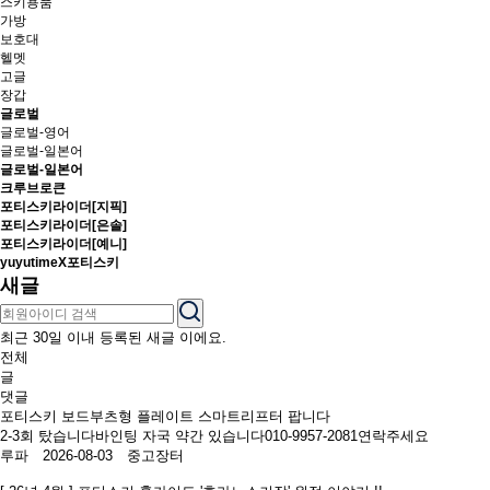
스키용품
가방
보호대
헬멧
고글
장갑
글로벌
글로벌-영어
글로벌-일본어
글로벌-일본어
크루브로큰
포티스키라이더[지픽]
포티스키라이더[은솔]
포티스키라이더[예니]
yuyutimeX포티스키
새글
최근 30일 이내 등록된 새글 이에요.
전체
글
댓글
포티스키 보드부츠형 플레이트 스마트리프터 팝니다
2-3회 탔습니다바인팅 자국 약간 있습니다010-9957-2081연락주세요
루파 2026-08-03
중고장터