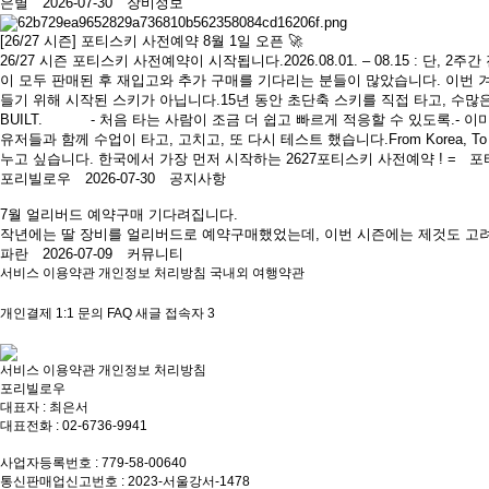
은별 2026-07-30
장비정보
[26/27 시즌] 포티스키 사전예약 8월 1일 오픈 🚀
26/27 시즌 포티스키 사전예약이 시작됩니다.2026.08.01. – 08.15 :
이 모두 판매된 후 재입고와 추가 구매를 기다리는 분들이 많았습니다. 이번 
들기 위해 시작된 스키가 아닙니다.15년 동안 초단축 스키를 직접 타고, 수많은
BUILT. - 처음 타는 사람이 조금 더 쉽고 빠르게 적응할 수 있도록.- 이
유저들과 함께 수업이 타고, 고치고, 또 다시 테스트 했습니다.From Korea,
누고 싶습니다. 한국에서 가장 먼저 시작하는 2627포티스키 사전예약 ! = 포
포리빌로우 2026-07-30
공지사항
7월 얼리버드 예약구매 기다려집니다.
작년에는 딸 장비를 얼리버드로 예약구매했었는데, 이번 시즌에는 제것도 고려
파란 2026-07-09
커뮤니티
서비스 이용약관
개인정보 처리방침
국내외 여행약관
개인결제
1:1 문의
FAQ
새글
접속자
3
서비스 이용약관
개인정보 처리방침
포리빌로우
대표자 : 최은서
대표전화 : 02-6736-9941
상담전화 : 010-8860-5820
사업자등록번호 : 779-58-00640
통신판매업신고번호 : 2023-서울강서-1478