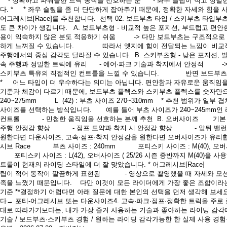
- 정확하고 파워풀한 트릭 동작을 선호하는 분 - 좌우 슬립이 적고 정밀한
다. * * 좌우 슬맆을 좀 더 단단하게 잡아주기 때문에, 정확한 자세와 힘
어그레시브[Race]를 추천합니다. 선택 02. 보드부츠 타입 / 스키부츠 타
도 큰 차이가 생깁니다. A. 보드부츠형 - 비교적 높은 포지션, 부드럽고
용이 익숙하지 않은 분도 적응하기 쉬움 -> 다만 보드부츠는 구조적으로
하게 느껴질 수 있습니다. 따라서 엣지에 힘이 전달되는 느낌이 비교적
주행에서의 중심 감각도 달라질 수 있습니다. B. 스키부츠형 - 낮은 포지션
속 주행과 정밀한 트릭에 유리 - 에어·파크 기술과 착지에서 안정적 -> 
스키부츠 특유의 직접적인 컨트롤을 느낄 수 있습니다. 반면 보드부츠보다 단
* 어느 타입이 더 우수하다는 의미는 아닙니다. 편안함과 자유로운 움직임을
기준과 체감이 다르기 때문에, 보드부츠 플렉스와 스키부츠 플렉스를 숫자만으로 직접 비
240~275mm L (42) : 부츠 사이즈 270~310mm * 추천 범위가
사이즈를 선택하는 방식입니다. 예를 들어 부츠 사이즈가 240~245m
컨트롤 - 민첩한 움직임을 선호하는 분께 추천 B. 오버사이즈 기본 추천
주행 안정감 향상 - 점프 도약과 착지 시 안정감 향상 - 앞뒤 밸런스
원한다면 다운사이즈, 고속·점프·착지 안정감을 원한다면 오버사이즈가 유리합니
시브 Race 부츠 사이즈 : 240mm 포티스키 사이즈 : M(40), 오
포티스키 사이즈 : L(42), 오버사이즈 ( 25/26 시즌 중반까지 M(40)을
트롤이 현재의 라이딩 스타일에 더 잘 맞았습니다. * 어그레시브[Rac
립이 적어 동작이 깔끔하게 표현됨 - 영상으로 촬영했을 때 자세와 모션이
족을 느꼈기 때문입니다. 다만 이것이 모든 라이더에게 가장 좋은 조합이라는 
기준 **결정하기 어렵다면 아래 질문에 대한 본인의 선택을 먼저 생각해 보세
다→ 포티-어그레시브 또는 다운사이즈4. 고속·파크·점프·정확한 트릭을 주로
대로 따라가기보다는, 내가 가장 즐겨 사용하는 기술과 좋아하는 라이딩 감각에
기술 / 보드부츠·스키부츠 경험 / 원하는 라이딩 감각가능한 한 실제 사용 