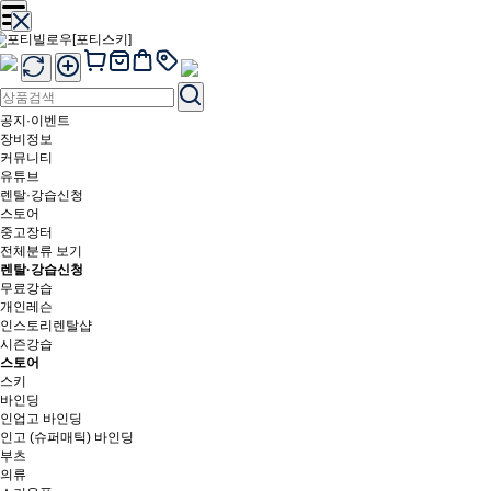
공지·이벤트
장비정보
커뮤니티
유튜브
렌탈·강습신청
스토어
중고장터
전체분류 보기
렌탈·강습신청
무료강습
개인레슨
인스토리렌탈샵
시즌강습
스토어
스키
바인딩
인업고 바인딩
인고 (슈퍼매틱) 바인딩
부츠
의류