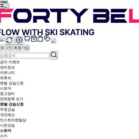
로그인
회원가입
공지·이벤트
장비정보
커뮤니티
유튜브
렌탈·강습신청
스토어
중고장터
전체분류 보기
렌탈·강습신청
무료강습
개인레슨
인스토리렌탈샵
시즌강습
스토어
스키