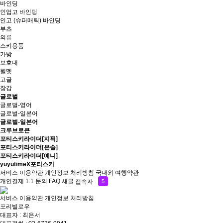
바인딩
인업고 바인딩
인고 (슈퍼매틱) 바인딩
부츠
의류
스키용품
가방
보호대
헬멧
고글
장갑
글로벌
글로벌-영어
글로벌-일본어
글로벌-일본어
크루브로큰
포티스키라이더[지픽]
포티스키라이더[은솔]
포티스키라이더[예니]
yuyutimeX포티스키
서비스 이용약관
개인정보 처리방침
국내외 여행약관
개인결제
1:1 문의
FAQ
새글
접속자
5
서비스 이용약관
개인정보 처리방침
포리빌로우
대표자 : 최은서